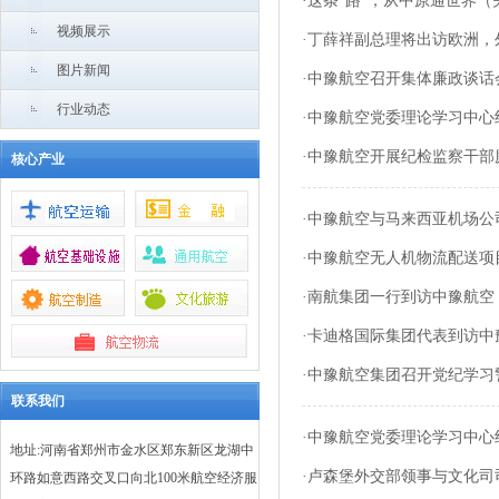
·
这条“路”，从中原通世界（
视频展示
·
丁薛祥副总理将出访欧洲，
图片新闻
·
中豫航空召开集体廉政谈话
行业动态
·
中豫航空党委理论学习中心
·
中豫航空开展纪检监察干部
核心产业
·
中豫航空与马来西亚机场公司
·
中豫航空无人机物流配送项
·
南航集团一行到访中豫航空
·
卡迪格国际集团代表到访中
·
中豫航空集团召开党纪学习
联系我们
·
中豫航空党委理论学习中心
地址:河南省郑州市金水区郑东新区龙湖中
·
卢森堡外交部领事与文化司
环路如意西路交叉口向北100米航空经济服