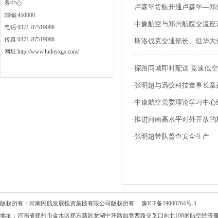
务中心
·
卢森堡货航开通卢森堡—郑
邮编:450000
·
中豫航空与郑州航院交流座
电话:0371-87519086
传真:0371-87519086
·
斯洛伐克交通部长、驻华大
网址:http://www.hnhtyxgs.com/
·
探路同城即时配送 竞速低
·
张明超与迅蚁科技董事长章
·
中豫航空党委理论学习中心
·
推进河南高水平对外开放的
·
张明超带队督查安全生产
版权所有：河南民航发展投资集团有限公司版权所有
豫ICP备19000764号-1
地址：河南省郑州市金水区郑东新区龙湖中环路如意西路交叉口向北100米航空经济服务中