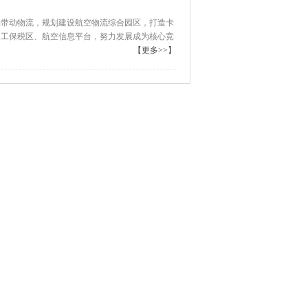
易带动物流，规划建设航空物流综合园区，打造卡
加工保税区、航空信息平台，努力发展成为核心竞
【更多>>】