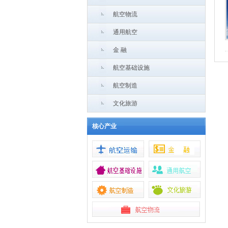
航空物流
通用航空
金 融
航空基础设施
航空制造
文化旅游
核心产业