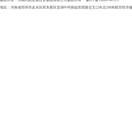
版权所有：河南民航发展投资集团有限公司版权所有
豫ICP备19000764号-1
地址：河南省郑州市金水区郑东新区龙湖中环路如意西路交叉口向北100米航空经济服务中