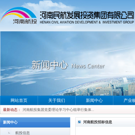
网站首页
关于我们
新闻中心
产业
河南航投集团党委理论学习中心组举行集体...
最新动态：
河南航投集团党委理论学习中心组举行集体...
河南航投集团党委理论学习中心组举行集体...
河南航投招标信息
新闻中心
河南航投集团党委理论学习中心组举行集体...
航投信息