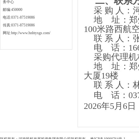
二、联系
务中心
采
购
人：
邮编:450000
地
址：郑
电话:0371-87519086
传真:0371-87519086
100米路西航
网址:http://www.hnhtyxgs.com/
联
系
人：
电
话：
16
采购代理机
地
址：郑
大厦
19楼
联
系
人：
电
话：
03
2026年5月6日