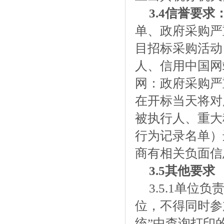
3.
4
信誉要求
单
、政府采购严
目招标采购活动
人、
信用中国网
网：政府采购严
在开标当天将对
被执行人、重大
行为记录名单）
商
有相关负面信
3.
5
其他要求
3.
5
.1单位
位，不得同时参
统”中查询打印