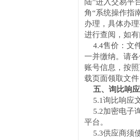
陆”进入交易平
角“系统操作指
办理，具体办理
进行查阅，如有问
4.
4
售价：文
一并缴纳。请各
账号信息，按照
载页面领取文件
五、询比响应
5.1
询比
响应
5.
2加密电子
平台。
5.3供应商
须