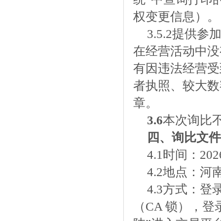
权变更信息）。
3.5.2提供
在经营活动中没
有因违法经营受
者执照、较大数
章。
3.
6
本次
询比
四
、询比
文件
4.
1时间：202
4.
2地点：河
4.
3方式：
登
（
CA 锁），