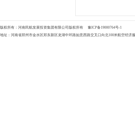
版权所有：河南民航发展投资集团有限公司版权所有
豫ICP备19000764号-1
地址：河南省郑州市金水区郑东新区龙湖中环路如意西路交叉口向北100米航空经济服务中