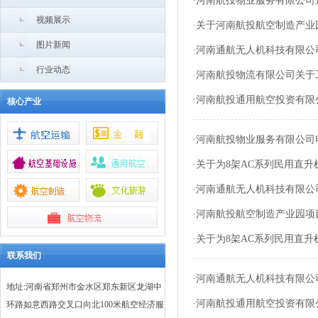
·
河南航投物业服务有限公司
视频展示
·
关于河南航投航空制造产业
图片新闻
·
河南通航无人机科技有限公
行业动态
·
河南航投物流有限公司关于
·
河南航投通用航空投资有限
核心产业
·
河南航投物业服务有限公司
·
关于为8架AC系列民用直
·
河南通航无人机科技有限公
·
河南航投航空制造产业园项
·
关于为8架AC系列民用直
联系我们
·
河南通航无人机科技有限公
地址:河南省郑州市金水区郑东新区龙湖中
·
河南航投通用航空投资有限
环路如意西路交叉口向北100米航空经济服