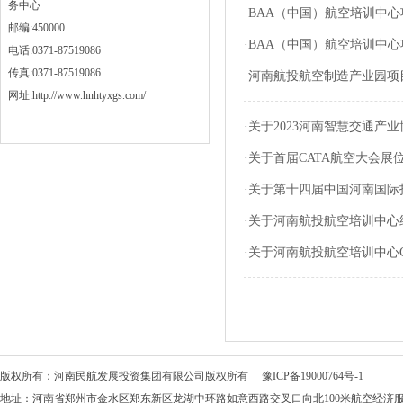
务中心
·
BAA（中国）航空培训中
邮编:450000
·
BAA（中国）航空培训中
电话:0371-87519086
传真:0371-87519086
·
河南航投航空制造产业园项
网址:http://www.hnhtyxgs.com/
·
关于2023河南智慧交通产
·
关于首届CATA航空大会展
·
关于第十四届中国河南国际
·
关于河南航投航空培训中心
·
关于河南航投航空培训中心
版权所有：河南民航发展投资集团有限公司版权所有
豫ICP备19000764号-1
地址：河南省郑州市金水区郑东新区龙湖中环路如意西路交叉口向北100米航空经济服务中