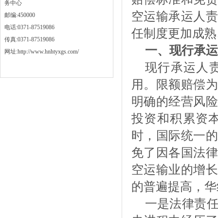
务中心
空运输承运人责
邮编:450000
电话:0371-87519086
任制度更加成熟
传真:0371-87519086
一、现行承运
网址:http://www.hnhtyxgs.com/
现行承运人
用。限额赔偿为
明确的经营风险
投资和积累资
时，国际统一的
免了因各国法律
空运输业的增长
的普遍提高，华
一是法律责