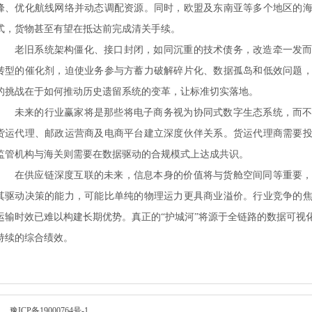
峰、优化航线网络并动态调配资源。同时，欧盟及东南亚等多个地区的
式，货物甚至有望在抵达前完成清关手续。
老旧系统架构僵化、接口封闭，如同沉重的技术债务，改造牵一发
转型的催化剂，迫使业务参与方蓄力破解碎片化、数据孤岛和低效问题
的挑战在于如何推动历史遗留系统的变革，让标准切实落地。
未来的行业赢家将是那些将电子商务视为协同式数字生态系统，而
货运代理、邮政运营商及电商平台建立深度伙伴关系。货运代理商需要
监管机构与海关则需要在数据驱动的合规模式上达成共识。
在供应链深度互联的未来，信息本身的价值将与货舱空间同等重要
其驱动决策的能力，可能比单纯的物理运力更具商业溢价。行业竞争的
运输时效已难以构建长期优势。真正的
“护城河”将源于全链路的数据可视
持续的综合绩效。
所有
豫ICP备19000764号-1