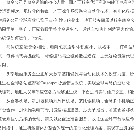
航空公司是航空运输的核心力量，而地面服务代理商则构建了电商空
货运高频次、规模化的特点，地面操作亟须融合自动化技术、智能化数
港服务公司全球商业总监尼古拉·沙夫纳指出，地面服务商虽以服务航空
局限于单一客户，而应着眼于整个空运生态，通过主动协作创造更大价值
系统该如何运作。”他说。
与传统空运货物相比，电商包裹通常体积更小、规格不一、订单波
裹，每件均需要匹配唯一标签编码与全链路数据追踪，这无疑给货运代
时限。
头部地面服务企业正加大数字基础设施与自动化技术的投资力度。
通过在全球各站点部署
Cargospot货运管理系统，实现全球网络的透
代理商、地服人员等供应链各方能够通过统一平台进行实时信息交互，消
从香港机场、新加坡机场到列日机场、莱比锡机场，全球多个机场
平台合作，加快推动电商专用货运枢纽建设。沙夫纳指出，前置仓紧邻
置仓则提供后续的仓储、清关以及配送准备服务。以往这些环节分散运
务网络中，通过将运营体系整合为统一的定制化处理方案，实现了业务的