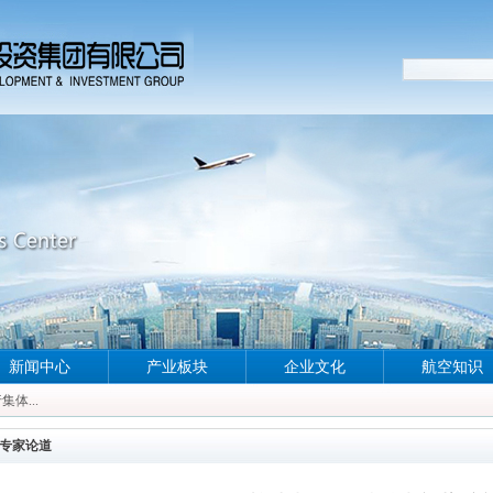
新闻中心
产业板块
企业文化
航空知识
体...
体...
体...
专家论道
体...