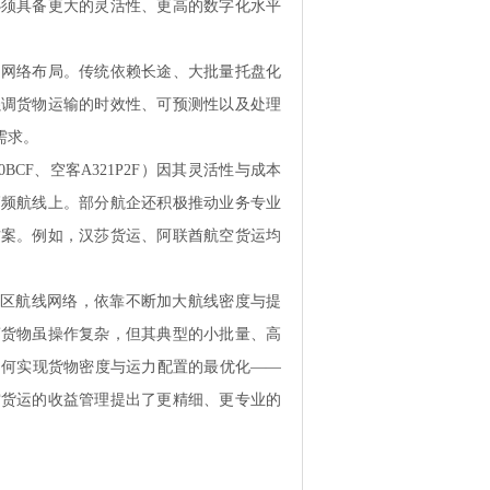
必须具备更大的灵活性、更高的数字化水平
运网络布局。传统依赖长途、大批量托盘化
强调货物运输的时效性、可预测性以及处理
需求。
00BCF、空客A321P2F）因其灵活性与成本
高频航线上。部分航企还积极推动业务专业
方案。例如，汉莎货运、阿联酋航空货运均
太地区航线网络，依靠不断加大航线密度与提
商货物虽操作复杂，但其典型的小批量、高
如何实现货物密度与运力配置的最优化——
空货运的收益管理提出了更精细、更专业的