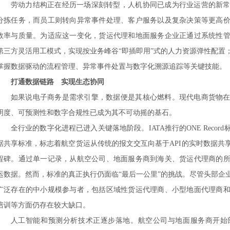
劳动力结构正在经历一场深刻转型，人机协同已成为行业运营的新
分拣任务，而员工则转向异常事件处理、客户服务以及复杂决策等更高
效率与质量。为适应这一变化，货运代理和地面服务企业正通过系统性
第三方灵活用工模式，实现按业务峰谷
“即插即用”式的人力资源弹性配置
掌握数据驱动的流程管理、异常事件处置与数字化溯源追踪等关键技能。
打通数据链路 实现生态协同
如果说电子商务是需求引擎，数据便是其核心燃料。现代电商货物
明度、可预测性和数字合规性已成为其不可动摇的基石。
全行业的数字化进程已进入关键落地阶段。
IATA推行的ONE Rec
据共享标准，标志着航空货运从传统的报文交互向基于API的实时数据共
程碑。通过单一记录，从航空公司、地面服务商到海关、货运代理商的
运数据。然而，标准的真正执行仍面临“最后一公里”的挑战。尽管头部企
广泛存在的中小规模参与者，包括区域性货运代理商、小型地面代理商和
培训等方面仍存在较大缺口。
人工智能和预测分析技术正逐步落地。航空公司与地面服务商开始