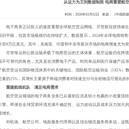
从运力为王到数据制胜 电商重塑航
时间：2026年03月02日 来源：
《中国民
电子商务正以惊人的速度重塑全球航空货运网络。尽管新冠疫情催
回归平稳，但其市场规模仍在持续扩大。数据显示，
2024年全球电商销售
升至8万亿美元。其中，东南亚、印度和中东等新兴市场的电商增速尤为
尽管海运和公路运输承载了电商货运的主体体量，航空运输仍在跨
着不可替代的角色，尤其是在消费电子产品、时尚单品和医疗保健产品
了航空货运在国际物流体系中的关键地位。国际航空运输协会（
IATA
总量的25%，其增长主要源于终端消费者对快速交付与全程物流可视化的
重建航线机队 满足电商需求
航空货运领域的电子商务业务已从最初仅涉及轻小包裹的小批量流
引擎。即便在全球贸易环境充满不确定性、运力波动以及成本压力加大
续增长。
对机场、航空公司、地面服务代理商以及综合物流服务商来说，这