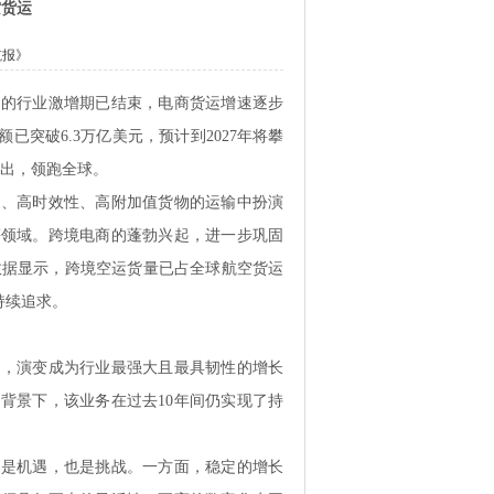
空货运
航报》
生的行业激增期已结束，电商货运增速逐步
额已突破6.3万亿美元，预计到2027年将攀
突出，领跑全球。
境、高时效性、高附加值货物的运输中扮演
等领域。跨境电商的蓬勃兴起，进一步巩固
）数据显示，跨境空运货量已占全球航空货运
持续追求。
转，演变成为行业最强大且最具韧性的增长
的背景下，该业务在过去
10年间仍实现了持
既是机遇，也是挑战。一方面，稳定的增长