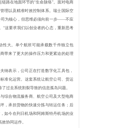
运链路在地面环节的
“生命脉络”。面对电商
据管理以及精准时效控制体系。瑞士国际空
公司为核心，但思维必须向前一步——不应
。“这要求我们以创业者的心态，重新思考
动性大。单个航班可能承载数千件独立包
理商带来了更大的操作压力和更紧迫的处理
沙夫纳表示，公司正在打造数字化工具包，
明化、标准化运营。这套系统让航空公司、货运
除了过去系统割裂导致的信息孤岛问题。
正与综合物流服务商、航空公司及大型电商
机坪，承担货物的快速分拣与转运任务；后
作，如今在列日机场和阿姆斯特丹机场的业
高效协同运作。