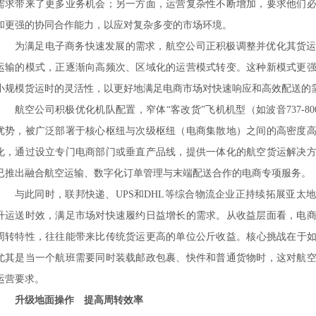
需求带来了更多业务机会；另一方面，运营复杂性不断增加，要求他们
和更强的协同合作能力，以应对复杂多变的市场环境。
为满足电子商务快速发展的需求，航空公司正积极调整并优化其货
运输的模式，正逐渐向高频次、区域化的运营模式转变。这种新模式更
小规模货运时的灵活性，以更好地满足电商市场对快速响应和高效配送的
航空公司积极优化机队配置，窄体
“客改货”飞机机型（如波音737-8
优势，被广泛部署于核心枢纽与次级枢纽（电商集散地）之间的高密度
化，通过设立专门电商部门或垂直产品线，提供一体化的航空货运解决
已推出融合航空运输、数字化订单管理与末端配送合作的电商专项服务。
与此同时，联邦快递、
UPS和DHL等综合物流企业正持续拓展亚
升运送时效，满足市场对快速履约日益增长的需求。从收益层面看，电
周转特性，往往能带来比传统货运更高的单位公斤收益。核心挑战在于
尤其是当一个航班需要同时装载邮政包裹、快件和普通货物时，这对航
运营要求。
升级地面操作 提高周转效率