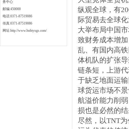
务中心
纵观全球，有2
邮编:450000
电话:0371-87519086
际贸易去全球化
传真:0371-87519086
大举布局中国市
网址:http://www.hnhtyxgs.com/
致财务成本增加
乱、有国内高铁
体机队的扩张导
链条短，上游代
于缺乏地面运输
球货运市场不景
航溢价能力削弱
损也是必然的结
尽然，以TNT