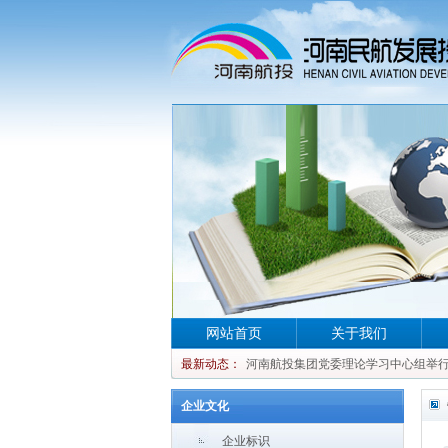
网站首页
关于我们
河南航投集团党委理论学习中心组举行集
最新动态：
河南航投集团党委理论学习中心组举行集
河南航投集团党委理论学习中心组举行集
企业文化
河南航投集团党委理论学习中心组举行集
企业标识