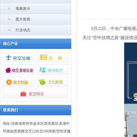
视频展示
图片新闻
8月25日，中央广播电
行业动态
关注“空中丝绸之路”建设情
核心产业
联系我们
地址:河南省郑州市金水区郑东新区龙湖中
环路如意西路交叉口向北100米航空经济服