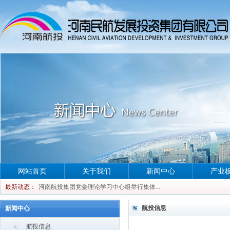
网站首页
关于我们
新闻中心
产业
河南航投集团党委理论学习中心组举行集体...
最新动态：
河南航投集团党委理论学习中心组举行集体...
河南航投集团党委理论学习中心组举行集体...
航投信息
新闻中心
河南航投集团党委理论学习中心组举行集体...
航投信息