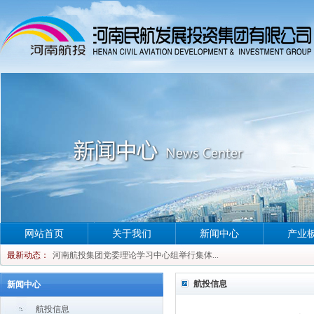
网站首页
关于我们
新闻中心
产业
河南航投集团党委理论学习中心组举行集体...
最新动态：
河南航投集团党委理论学习中心组举行集体...
航投信息
新闻中心
河南航投集团党委理论学习中心组举行集体...
河南航投集团党委理论学习中心组举行集体...
航投信息