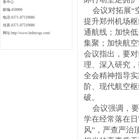
务中心
会议对拓展“
邮编:450000
电话:0371-87519086
提升郑州机场枢
传真:0371-87519086
通航线；加快低
网址:http://www.hnhtyxgs.com/
集聚；加快航空
会议指出，要对
理、深入研究，
全会精神指导实
阶、现代航空枢
破。
会议强调，要
学在经常落在日
风”，严查严治