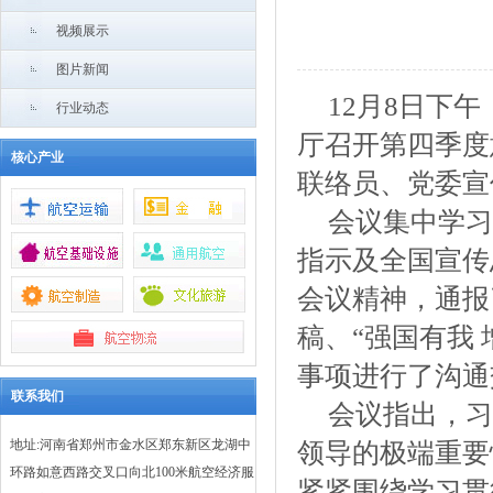
视频展示
图片新闻
12月8日下
行业动态
厅召开第四季度
核心产业
联络员、党委宣
会议集中学习
指示及全国宣传
会议精神，通报
稿、“强国有我
事项进行了沟通
联系我们
会议指出，习
地址:河南省郑州市金水区郑东新区龙湖中
领导的极端重要
环路如意西路交叉口向北100米航空经济服
紧紧围绕学习贯