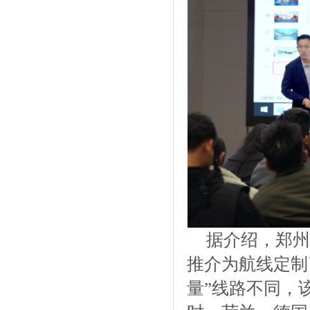
据介绍，郑州
推介为航线定制
量”线路不同，