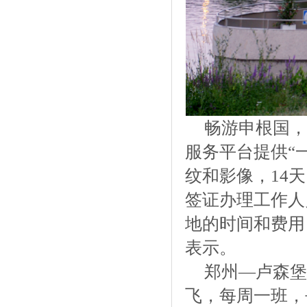
畅游申根国，
服务平台提供“
纹和影像，14
签证办理工作人
地的时间和费用
表示。
郑州—卢森堡
飞，每周一班，去