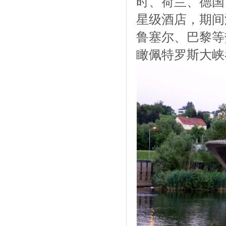
时、荷兰、德国
星级酒店，期间
鲁塞尔、巴黎等
瞰佩特罗斯大峡