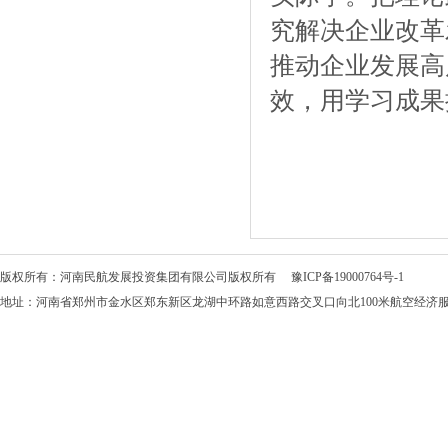
究解决企业改革
推动企业发展高
效，用学习成果
版权所有：河南民航发展投资集团有限公司版权所有
豫ICP备19000764号-1
地址：河南省郑州市金水区郑东新区龙湖中环路如意西路交叉口向北100米航空经济服务中