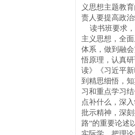
义思想主题教育
责人要提高政治
读书班要求，
主义思想，全面
体系，做到融会
悟原理，认真研
读》《习近平新
到精思细悟，知
习和重点学习结
点补什么，深入
批示精神，深刻
路”的重要论述
实际学。把理论