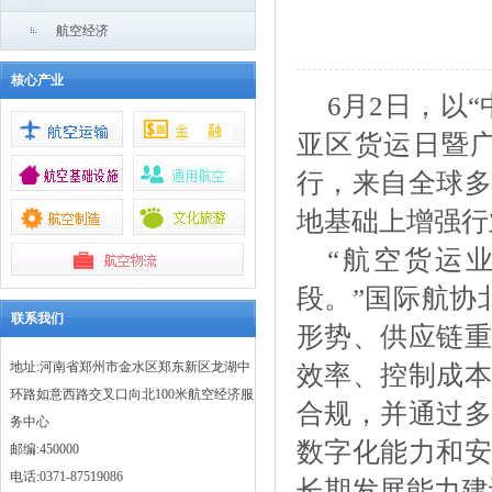
航空经济
核心产业
6月2日，以
亚区货运日暨
行，来自全球多
地基础上增强行
“航空货运
段。”国际航协
联系我们
形势、供应链重
地址:河南省郑州市金水区郑东新区龙湖中
效率、控制成本
环路如意西路交叉口向北100米航空经济服
合规，并通过多
务中心
数字化能力和安
邮编:450000
电话:0371-87519086
长期发展能力建