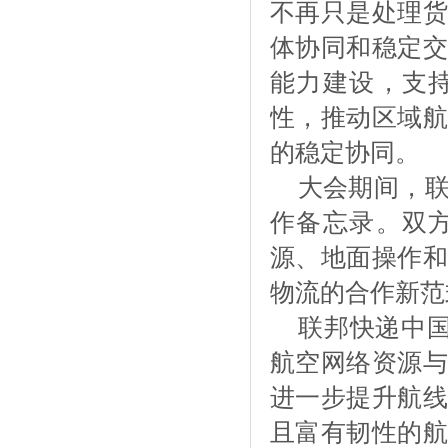
不再只是处理货
体协同和稳定交
能力建设，支
性，推动区域航
的稳定协同。
大会期间，
作备忘录。双
源、地面操作和
物流的合作新范
联邦快递中
航空网络资源与
进一步提升航线
且富有韧性的航