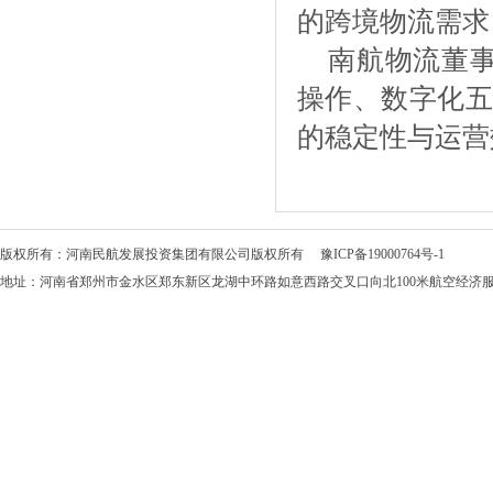
的跨境物流需求
南航物流董
操作、数字化五
的稳定性与运营
版权所有：河南民航发展投资集团有限公司版权所有
豫ICP备19000764号-1
地址：河南省郑州市金水区郑东新区龙湖中环路如意西路交叉口向北100米航空经济服务中