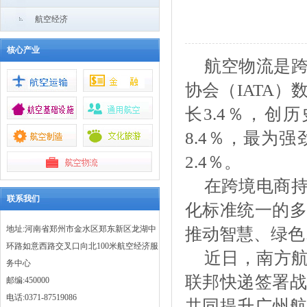
航空经济
核心产业
航空物流是
协会（
IATA
长3.4％，创
8.4％，最为
2.4％。
在跨境电商
联系我们
化标准统一的多
地址:河南省郑州市金水区郑东新区龙湖中
推动智慧、绿色
环路如意西路交叉口向北100米航空经济服
近日，南方
务中心
联邦快递签署战
邮编:450000
电话:0371-87519086
共同提升广州航