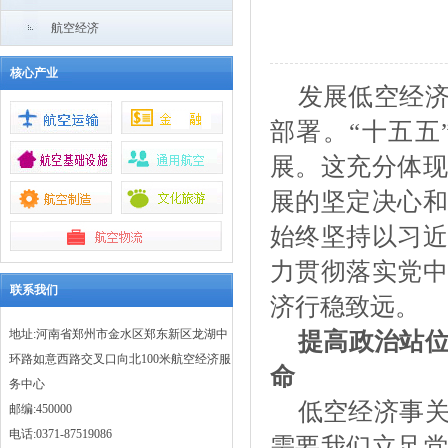
航空经济
核心产业
发展低空经
部署。
“十五
展。这充分体现
展的坚定决心和
始终坚持以习近
力贯彻落实党中
联系我们
济行稳致远。
地址:河南省郑州市金水区郑东新区龙湖中
提高政治站
环路如意西路交叉口向北100米航空经济服
命
务中心
低空经济事
邮编:450000
电话:0371-87519086
需要我们立足党