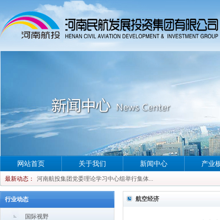
网站首页
关于我们
新闻中心
产业
河南航投集团党委理论学习中心组举行集体...
最新动态：
河南航投集团党委理论学习中心组举行集体...
河南航投集团党委理论学习中心组举行集体...
航空经济
行业动态
河南航投集团党委理论学习中心组举行集体...
国际视野