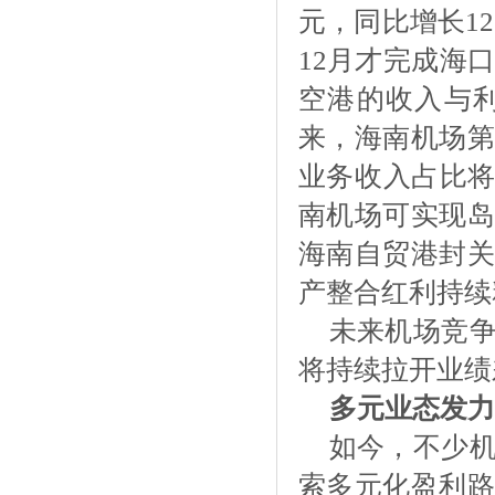
元，同比增长12
12月才完成海
空港的收入与利
来，海南机场第
业务收入占比将
南机场可实现岛
海南自贸港封关
产整合红利持续
未来机场竞
将持续拉开业绩
多元业态发力
如今，不少
索多元化盈利路