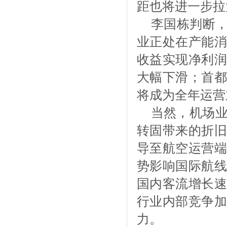
距也将进一步拉
李国栋判断
业正处在产能消
收益实现净利润
大幅下滑；首都
将成为全年运营
当然，机场
转固带来的折旧
导至航空运营端
势影响国际航线
国内客流增长速
行业内部竞争加
力。