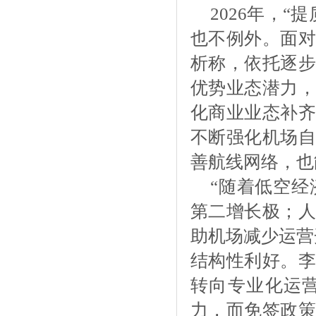
2026年，
也不例外。面对
析称，依托逐步
优势业态潜力，
化商业业态补齐
不断强化机场自
善航线网络，也
“随着低空
第二增长极；人
助机场减少运营
结构性利好。李
转向专业化运
力，而免签政策