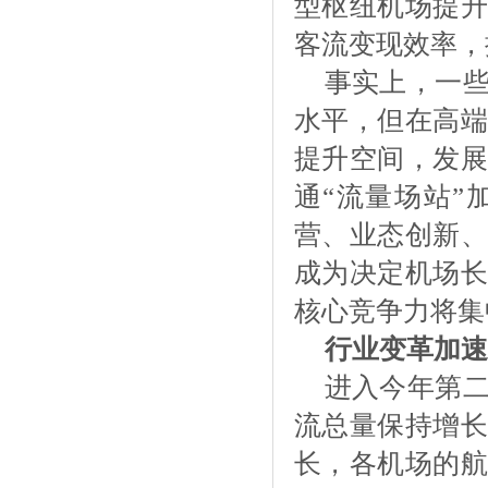
型枢纽机场提升
客流变现效率，
事实上，一
水平，但在高端
提升空间，发展
通
“流量场站”
营、业态创新、
成为决定机场长
核心竞争力将集
行业变革加速
进入今年第
流总量保持增长
长，各机场的航