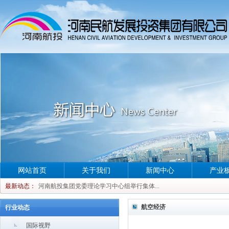
网站首页
关于我们
新闻中心
产业
河南航投集团党委理论学习中心组举行集体...
最新动态：
河南航投集团党委理论学习中心组举行集体...
河南航投集团党委理论学习中心组举行集体...
航空经济
行业动态
河南航投集团党委理论学习中心组举行集体...
国际视野