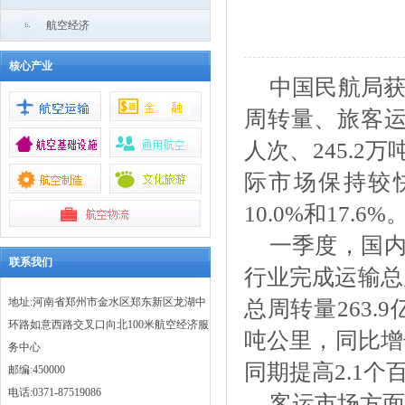
航空经济
核心产业
中国民航局
周转量、旅客运输
人次、245.2万
际市场保持较
10.0%和17.6%
一季度，国
联系我们
行业完成运输总
地址:河南省郑州市金水区郑东新区龙湖中
总周转量263.
环路如意西路交叉口向北100米航空经济服
吨公里，同比增长
务中心
同期提高2.1个
邮编:450000
电话:0371-87519086
客运市场方