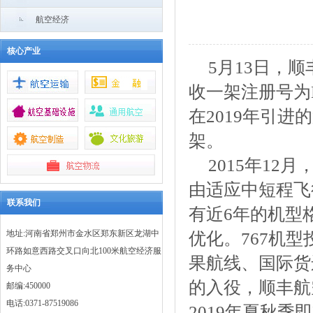
航空经济
核心产业
5月13日，
收一架注册号为B
在2019年引进
架。
2015年12
由适应中短程飞行
联系我们
有近6年的机型
地址:河南省郑州市金水区郑东新区龙湖中
优化。767机
环路如意西路交叉口向北100米航空经济服
果航线、国际货
务中心
的入役，顺丰航空
邮编:450000
电话:0371-87519086
2019年夏秋