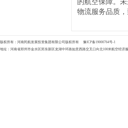
的航空保障。未
物流服务品质，
版权所有：河南民航发展投资集团有限公司版权所有
豫ICP备19000764号-1
地址：河南省郑州市金水区郑东新区龙湖中环路如意西路交叉口向北100米航空经济服务中