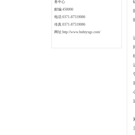
务中心
邮编:450000
电话:0371-87519086
传真:0371-87519086
网址:http://www.hnhtyxgs.com/