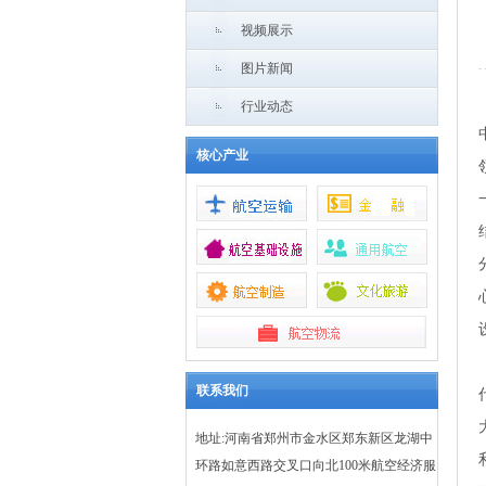
视频展示
图片新闻
行业动态
核心产业
联系我们
地址:河南省郑州市金水区郑东新区龙湖中
环路如意西路交叉口向北100米航空经济服