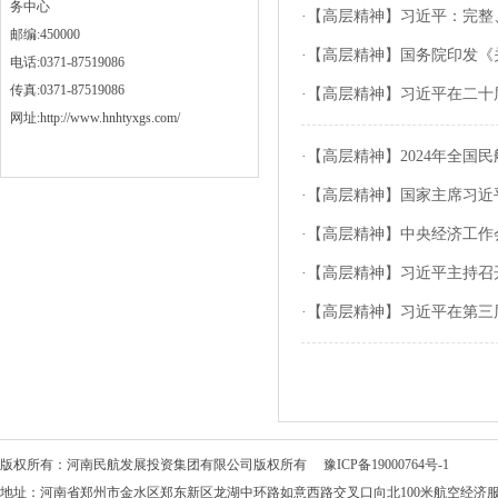
务中心
·
【高层精神】习近平：完整
邮编:450000
·
【高层精神】国务院印发《
电话:0371-87519086
传真:0371-87519086
·
【高层精神】习近平在二十
网址:http://www.hnhtyxgs.com/
·
【高层精神】2024年全国
·
【高层精神】国家主席习近
·
【高层精神】中央经济工作
·
【高层精神】习近平主持召开
·
【高层精神】习近平在第三
版权所有：河南民航发展投资集团有限公司版权所有
豫ICP备19000764号-1
地址：河南省郑州市金水区郑东新区龙湖中环路如意西路交叉口向北100米航空经济服务中