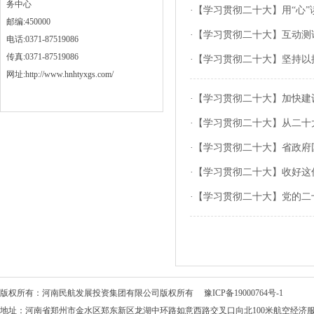
务中心
·
【学习贯彻二十大】用“心
邮编:450000
·
【学习贯彻二十大】互动测试
电话:0371-87519086
传真:0371-87519086
·
【学习贯彻二十大】坚持以
网址:http://www.hnhtyxgs.com/
·
【学习贯彻二十大】加快建
·
【学习贯彻二十大】从二十
·
【学习贯彻二十大】省政府
·
【学习贯彻二十大】收好这
·
【学习贯彻二十大】党的二
版权所有：河南民航发展投资集团有限公司版权所有
豫ICP备19000764号-1
地址：河南省郑州市金水区郑东新区龙湖中环路如意西路交叉口向北100米航空经济服务中