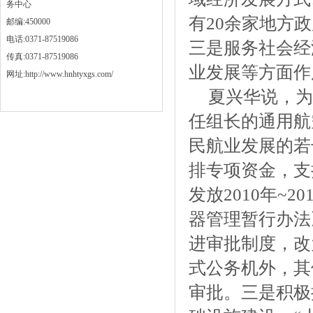
务中心
有20余家地方
邮编:450000
电话:0371-87519086
三是服务社会经
传真:0371-87519086
业发展等方面作
网址:http://www.hnhtyxgs.com/
夏兴华说，为
任组长的通用航
民航业发展的若
排专项资金，支
发放2010年~
器管理暂行办法
进审批制度，改
式公务机外，其
审批。三是积极