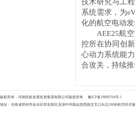
技术研究与工程
系统需求，为e
化的航空电动发
AEE25
控所在协同创新领
心动力系统能力
合攻关，持续推
版权所有：河南民航发展投资集团有限公司版权所有
豫ICP备19000764号-1
地址：河南省郑州市金水区郑东新区龙湖中环路如意西路交叉口向北100米航空经济服务中