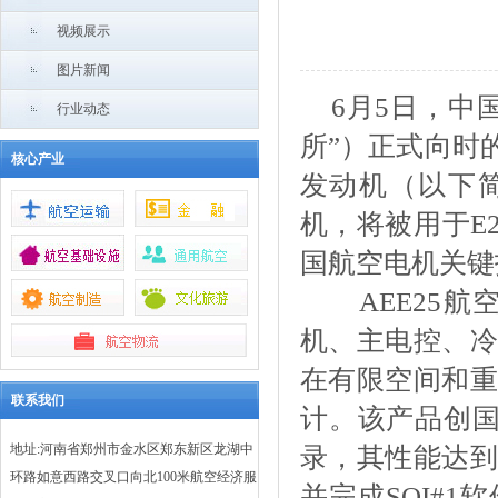
视频展示
图片新闻
6月5日，中
行业动态
所”）正式向时
核心产业
发动机（以下简
机，将被用于E2
国航空电机关键
AEE25
机、主电控、冷
在有限空间和重
联系我们
计。该产品创国
地址:河南省郑州市金水区郑东新区龙湖中
录，其性能达到
环路如意西路交叉口向北100米航空经济服
并完成SOI#1