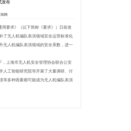
式发布
新闻网
通用要求》（以下简称《要求》）日前发
填补了无人机编队表演领域安全运营标准化
提升无人机编队表演领域的安全系数，进一
下，上海市无人机安全管理协会联合公安
大学人工智能研究院等开展了大量调研、讨
环境等多种因素都可能成为无人机编队表演