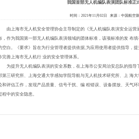
我国首部无人机编队表演团队标准正
时间：2021年11月02日 来源：
中国航空
由上海市无人机安全管理协会主导制定的《无人机编队表演安全运营
布，作为我国第一部无人机编队表演领域的团体标准，该项标准的发 布
的空白。《要求》旨在为行业管理者提供依据,为应用使用者提供指导，
步完善上海市无人机行 业的安全管理体系。
为提升无人机编队表演的安全系数，在上海市公安局治安总队的指导
部第三研究所、上海交通大学感知学院导航与无人机技术研究所、上 海
论和评估工作，发现产品质量、信号干扰、编 程错误、设备摆放、天气
过程中的安全隐患。