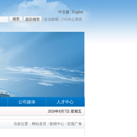
·
中文版
·
English
|
企业邮箱
|
OA办公系统
公司媒体
人才中心
2026年8月7日 星期五
当前位置：
网站首页
>
新闻中心
>
宏观广角