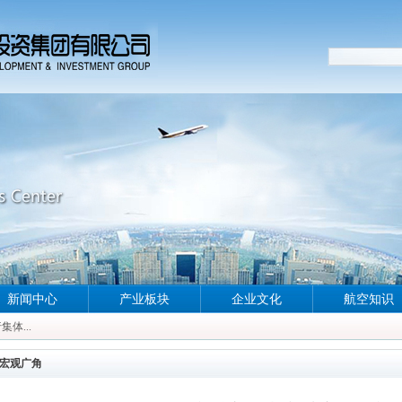
体...
新闻中心
产业板块
企业文化
航空知识
体...
体...
体...
宏观广角