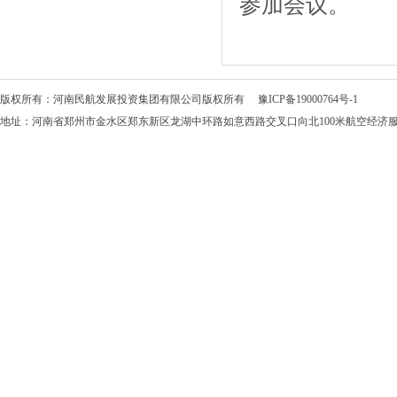
参加会议。
版权所有：河南民航发展投资集团有限公司版权所有
豫ICP备19000764号-1
地址：河南省郑州市金水区郑东新区龙湖中环路如意西路交叉口向北100米航空经济服务中