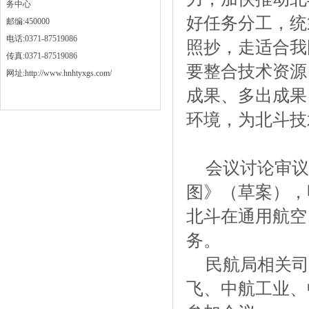
务中心
好任务分工，统
邮编:450000
电话:0371-87519086
照抄，走适合我
传真:0371-87519086
要整合技术资源
网址:http://www.hnhtyxgs.com/
成果、多出成果
环境，为北斗技
会议讨论审议
图》（草案），
北斗在通用航空
务。
民航局相关司
飞、中航工业、