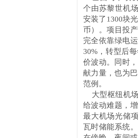
个由苏黎世机场
安装了1300块
币）。项目投产
完全依靠绿电运
30%，转型后
价波动。同时，
献力量，也为巴
范例。
大型枢纽机
给波动难题，增
最大机场光储项
瓦时储能系统。
在傍晚、夜间或