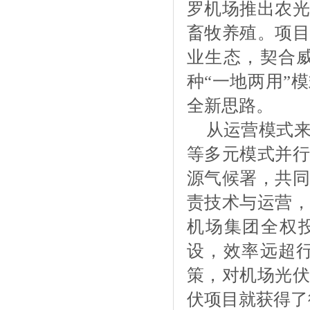
罗机场推出农光
畜牧养殖。项目
业生态，契合
种“一地两用”
全新思路。
从运营模式
等多元模式并行
源气候署，共同
责技术与运营，
机场集团全权
设，效率远超
策，对机场光伏
伏项目就获得了