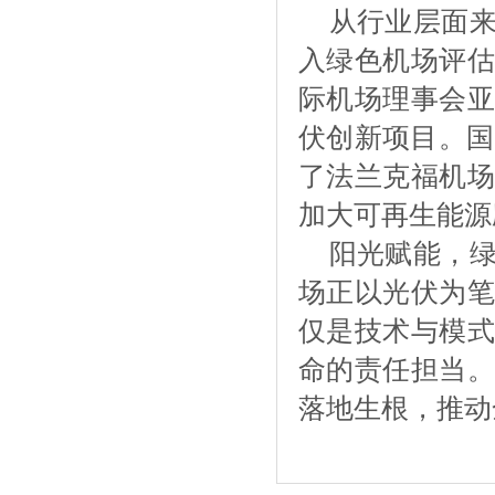
从行业层面
入绿色机场评估
际机场理事会
伏创新项目。国
了法兰克福机场
加大可再生能源
阳光赋能，
场正以光伏为笔
仅是技术与模式
命的责任担当。
落地生根，推动