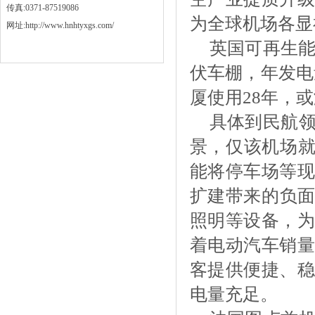
传真:0371-87519086
为全球机场各显
网址:http://www.hnhtyxgs.com/
英国可再生
伏车棚，年发电
厦使用28年，
具体到民航
景，仅该机场
能将停车场等现
扩建带来的负面
照明等设备，为
着电动汽车销量
客提供便捷、稳
电量充足。