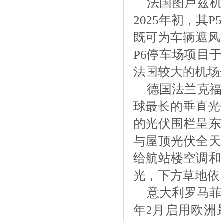
法国图卢兹
2025年初，其
既可为车辆遮风
P6停车场项目
法国较大的机场
德国法兰克
球最长的垂直光
的光伏围栏呈东
与屋顶光伏全天
给航站楼空调和
光，下方草地依
意大利罗马
年2月启用欧洲