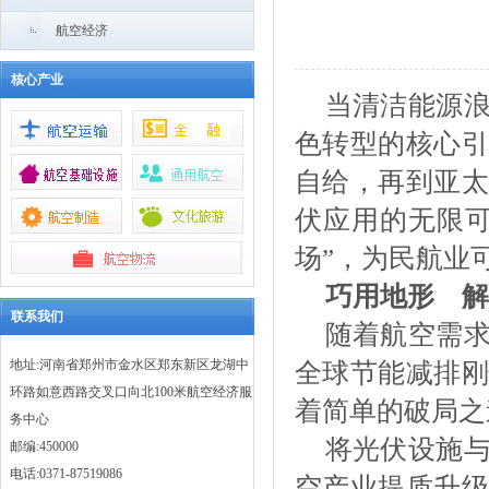
航空经济
核心产业
当清洁能源
色转型的核心引
自给，再到亚太
伏应用的无限
场”，为民航业
巧用地形 解
联系我们
随着航空需
地址:河南省郑州市金水区郑东新区龙湖中
全球节能减排刚
环路如意西路交叉口向北100米航空经济服
着简单的破局之
务中心
将光伏设施
邮编:450000
电话:0371-87519086
空产业提质升级