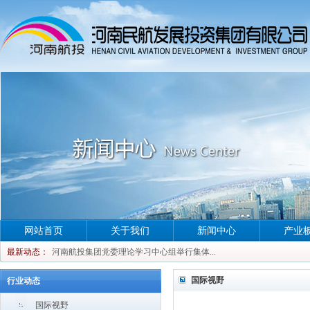
河南航投集团党委理论学习中心组举行集体...
网站首页
关于我们
新闻中心
产业
河南航投集团党委理论学习中心组举行集体...
最新动态：
河南航投集团党委理论学习中心组举行集体...
河南航投集团党委理论学习中心组举行集体...
国际视野
行业动态
国际视野