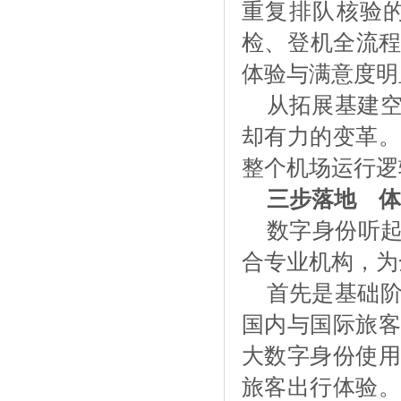
重复排队核验
检、登机全流
体验与满意度明
从拓展基建
却有力的变革。
整个机场运行逻
三步落地 体
数字身份听
合专业机构，为
首先是基础
国内与国际旅客
大数字身份使用
旅客出行体验。