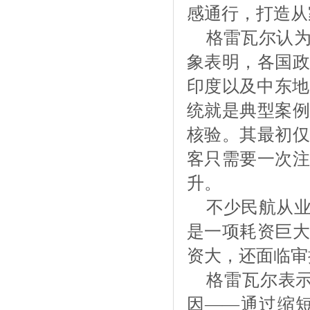
感通行，打造从
格雷瓦尔认
象表明，各国政
印度以及中东地
统就是典型案例
核验。其最初仅
客只需要一次注
升。
不少民航从
是一项耗资巨大
资大，还面临审
格雷瓦尔表
因——通过缩