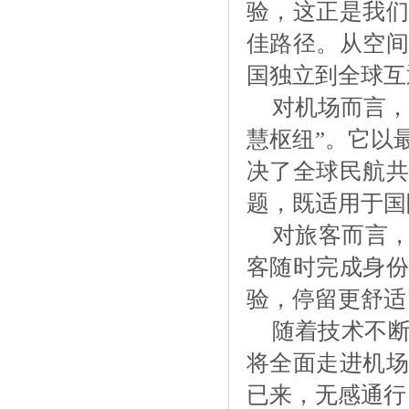
验，这正是我们
佳路径。从空间
国独立到全球互
对机场而言
慧枢纽”。它以
决了全球民航共
题，既适用于国
对旅客而言
客随时完成身份
验，停留更舒适
随着技术不
将全面走进机场
已来，无感通行