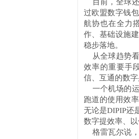
目前，全球
过欧盟数字钱包
航协也在全力
作、基础设施建
稳步落地。
从全球趋势
效率的重要手
信、互通的数字
一个机场的
跑道的使用效率
无论是
DIPIP
数字提效率、以
格雷瓦尔说