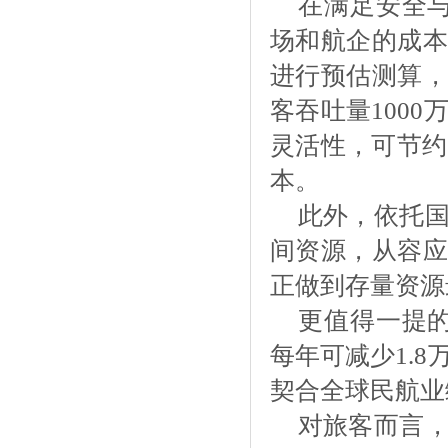
在满足安全
场和航企的成本
进行预估测算，推
客吞吐量100
灵活性，可节约
本。
此外，依托
间资源，从容应
正做到存量资源
更值得一提
每年可减少1.8
契合全球民航业
对旅客而言