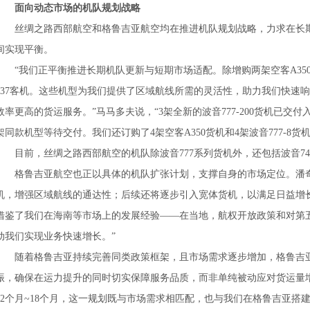
面向动态市场的机队规划战略
丝绸之路西部航空和格鲁吉亚航空均在推进机队规划战略，力求在长
间实现平衡。
“我们正平衡推进长期机队更新与短期市场适配。除增购两架空客A35
737客机。这些机型为我们提供了区域航线所需的灵活性，助力我们快速
效率更高的货运服务。”马马多夫说，“3架全新的波音777-200货机已交
架同款机型等待交付。我们还订购了4架空客A350货机和4架波音777-8
目前，丝绸之路西部航空的机队除波音777系列货机外，还包括波音74
格鲁吉亚航空也正以具体的机队扩张计划，支撑自身的市场定位。潘奇
机，增强区域航线的通达性；后续还将逐步引入宽体货机，以满足日益增
借鉴了我们在海南等市场上的发展经验——在当地，航权开放政策和对第
动我们实现业务快速增长。”
随着格鲁吉亚持续完善同类政策框架，且市场需求逐步增加，格鲁吉
振，确保在运力提升的同时切实保障服务品质，而非单纯被动应对货运量
12个月~18个月，这一规划既与市场需求相匹配，也与我们在格鲁吉亚搭