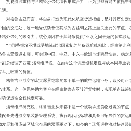
贸易航线重构与区域经济强劲增长形成合力，正为那些有能力依托中
机遇。
对格鲁吉亚而言，将自身打造为现代化航空货运枢纽，是对其历史定
中国的交汇处，这一地缘优势曾使其成为古丝绸之路上至关重要的节点。
备格外强劲的吸引力，核心原因在于其能够提供“亚欧之间最短的多式联运
“与那些拥堵不堪或受地缘政治因素制约的备选航线相比，经由第比
格鲁吉亚货运走廊，可实现中国、中亚、中东与欧洲市场商品快速、稳定
一副总经理齐西娅·潘奇维泽说。在如今这个供应链稳定性与成本同等重要
有举足轻重的价值。
格鲁吉亚航空的宏大愿景绝非局限于单一的航空运输业务，该公司正致
态体系。这一体系将助力客户在经由格鲁吉亚转运货物时，实现单点统筹
时确保运输全程稳定可靠。
潘奇维泽补充说，格鲁吉亚从来都不是一个被动承接货物过境的节点
造配备先进航空集装器管理系统、执行现代化标准和具备可拓展性的货运
勃发展和供应链区域化布局的双重驱动下，如今的全球货运物流对快速装