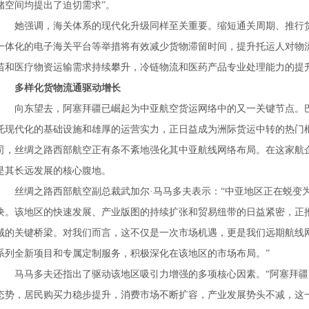
储空间均提出了迫切需求”。
她强调，海关体系的现代化升级同样至关重要。缩短通关周期、推行
一体化的电子海关平台等举措将有效减少货物滞留时间，提升托运人对物
苗和医疗物资运输需求持续攀升，冷链物流和医药产品专业处理能力的提
多样化货物流通驱动增长
向东望去，阿塞拜疆已崛起为中亚航空货运网络中的又一关键节点。
托现代化的基础设施和雄厚的运营实力，正日益成为洲际货运中转的热门
司，丝绸之路西部航空正有条不紊地强化其中亚航线网络布局。在这家航
是其长远发展的核心腹地。
丝绸之路西部航空副总裁武加尔·马马多夫表示：“中亚地区正在蜕变
块。该地区的快速发展、产业版图的持续扩张和贸易纽带的日益紧密，正
域的关键桥梁。对我们而言，这不仅是一次市场机遇，更是我们远期航线
系列全新项目和专属定制服务，积极深化在该地区的市场布局。”
马马多夫还指出了驱动该地区吸引力增强的多项核心因素。“阿塞拜
态势，居民购买力稳步提升，消费市场不断扩容，产业发展势头不减，这