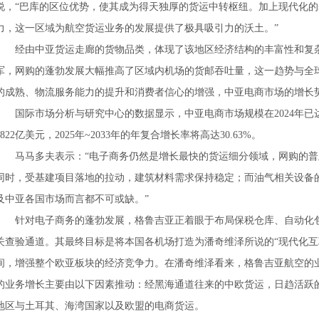
说，“巴库的区位优势，使其成为得天独厚的货运中转枢纽。加上现代化
力，这一区域为航空货运业务的发展提供了极具吸引力的沃土。”
经由中亚货运走廊的货物品类，体现了该地区经济结构的丰富性和复
军，网购的蓬勃发展大幅推高了区域内机场的货邮吞吐量，这一趋势与全
的成熟、物流服务能力的提升和消费者信心的增强，中亚电商市场的增长
国际市场分析与研究中心的数据显示，中亚电商市场规模在2024年已达到
1822亿美元，2025年~2033年的年复合增长率将高达30.63%。
马马多夫表示：“电子商务仍然是增长最快的货运细分领域，网购的
同时，受基建项目落地的拉动，建筑材料需求保持稳定；而油气相关设备
及中亚各国市场而言都不可或缺。”
针对电子商务的蓬勃发展，格鲁吉亚正着眼于布局保税仓库、自动化
关查验通道。其最终目标是将本国各机场打造为潘奇维泽所说的“现代化互
间，增强整个欧亚板块的经济竞争力。在潘奇维泽看来，格鲁吉亚航空的
的业务增长主要由以下因素推动：经黑海通道往来的中欧货运，日趋活跃
地区与土耳其、海湾国家以及欧盟的电商货运。