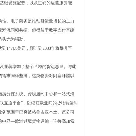
的基础设施配套，以及过硬的运营服务能
杂性。电子商务是推动货运量增长的主力
球潮流同频共振。但得益于数字支付基建
势头尤为强劲。
147亿美元，预计到2033年将攀升至
普及显著增加了整个区域的货运总量。与此
的需求同样坚挺，这类物资对阿塞拜疆以
包裹分拣系统、跨境履约中心和一站式海
联互通平台”，以缩短欧亚间的货物转运时
业务范围早已突破格鲁吉亚本土。该公司
的中亚—欧洲过境货物运输，连接高加索