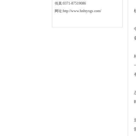
传真:0371-87519086
网址:http://www.hnhtyxgs.com/