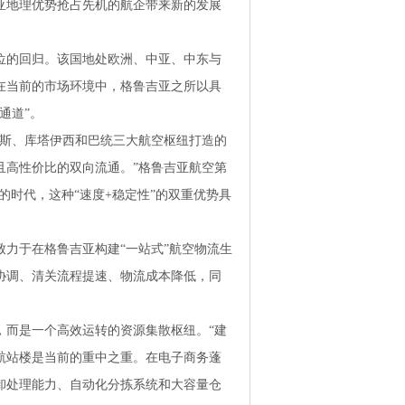
亚地理优势抢占先机的航企带来新的发展
位的回归。该国地处欧洲、中亚、中东与
在当前的市场环境中，格鲁吉亚之所以具
通道”。
利斯、库塔伊西和巴统三大航空枢纽打造的
且高性价比的双向流通。”格鲁吉亚航空第
的时代，这种“速度+稳定性”的双重优势具
力于在格鲁吉亚构建“一站式”航空物流生
协调、清关流程提速、物流成本降低，同
，而是一个高效运转的资源集散枢纽。“建
航站楼是当前的重中之重。在电子商务蓬
卸处理能力、自动化分拣系统和大容量仓