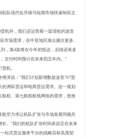
期机队现代化升级与短期市场快速响应之
0货机外，我们还运营着一架湿租的波音
响应市场需求，在中亚地区推出频次更多、
付入列，第4架将在今年初抵达，后续还有多
货机，交付时间预计在未来四五年内。”
7货机。
维泽说：“我们计划新增数架波音767货
长的洲际货运和电商货运需求。这一规划
五航权、第七航权航线网络的需求，曾推
亚航空力求让机队扩张与市场发展同频共
增长。“我们的机队扩张时间表设定在未来
建一站式货运服务平台的战略目标高度契