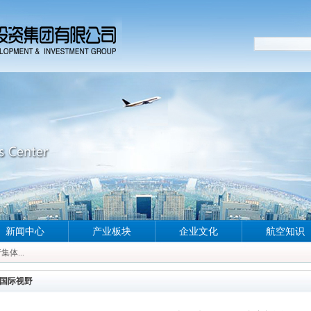
新闻中心
产业板块
企业文化
航空知识
体...
体...
体...
国际视野
体...